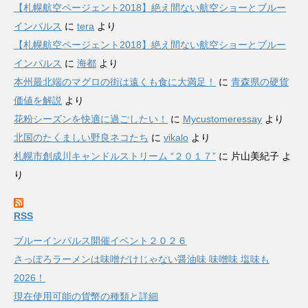
【札幌航空ページェント2018】絶え間ない航空ショーとブルー
インパルス
に
tera
より
【札幌航空ページェント2018】絶え間ない航空ショーとブルー
インパルス
に
海都
より
本州最北端のマグロの街は遠くも食に大満足！
に
青森県の硬貨
価値を解説
より
花粉シーズンを快適に過ごしたい！
に
Mycustomeressay
より
北国のたくましい野良ネコたち
に
vikalo
より
札幌市創成川キャンドルストリーム “２０１７”
に
片山美紀子
よ
り
RSS
ブルーインパルス開催イベント２０２６
さっぽろラーメンは味噌だけじゃない醤油味 味噌味 塩味も
2026！
現在使用可能の貨幣の種類と詳細