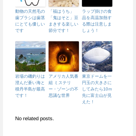
動物の天然毛の
「福はうち」
ラップ掛けの食
歯ブラシは歯茎
「鬼はそと」豆
品を高温加熱す
にとても優しい
まきする楽しい
る際は注意しま
です
節分です！
しょう！
岩場の磯釣りは
アメリカ人気番
東京ドームを一
澄んだ蒼い海と
組 ミステリ
円玉の大きさに
積丹半島が最高
ー・ゾーンの不
してみたら10ｍ
です！
思議な世界
先に富士山が見
えた！
No related posts.