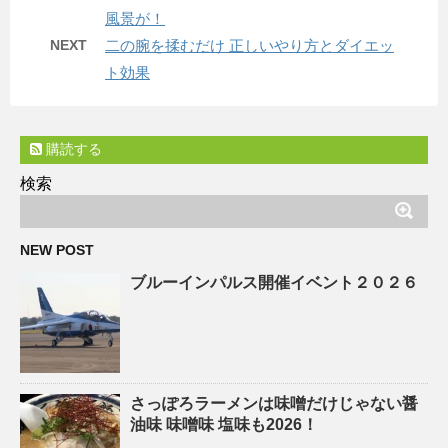
風景が！
NEXT
二の腕を揉むだけ 正しいやり方とダイエッ
ト効果
購読する
検索
NEW POST
ブルーインパルス開催イベント２０２６
さっぽろラーメンは味噌だけじゃない醤
油味 味噌味 塩味も2026！