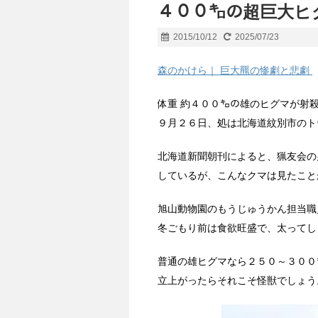
４００㌔の超巨大ヒグ
2015/10/12
2025/07/23
森のかけら｜ 巨大羆の惨劇と悲劇
体重 約４００㌔の雄のヒグマが射
９月２６日、処は北海道紋別市のト
北海道新聞朝刊によると、猟友会の
しているが、こんなクマは見たこと
旭山動物園のもうじゅうかん担当職
冬ごもり前は食欲旺盛で、太ってし
普通の雄ヒグマなら２５０～３００
立上がったらそれこそ怪獣でしょう