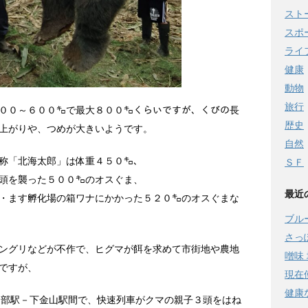
スト
スポ
ライ
健康
動物
旅行
００～６００㌔で最大８００㌔くらいですが、くびの長
歴史
上がりや、つめが大きいようです。
自然
称「北海太郎」は体重４５０㌔、
ＳＦ
頭を襲った５００㌔のオスぐま、
最近
・ます孵化場の箱ワナにかかった５２０㌔のオスぐまな
ブル
さっ
ングリなどが不作で、ヒグマが餌を求めて市街地や農地
噌味 
ですが、
現在
健康
山部駅－下金山駅間で、快速列車がクマの親子３頭をはね