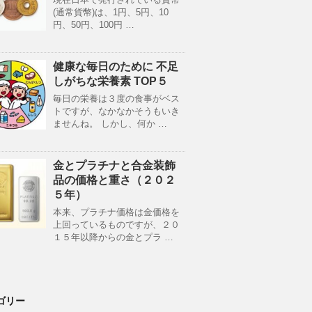
(通常貨幣)は、1円、5円、10
円、50円、100円 …
健康な毎日のために 不足
しがちな栄養素 TOP５
毎日の栄養は３度の食事がベス
トですが、なかなかそうもいき
ませんね。 しかし、何か …
金とプラチナと合金装飾
品の価格と重さ（２０２
５年）
本来、プラチナ価格は金価格を
上回っているものですが、２０
１５年以降からの金とプラ …
ゴリー