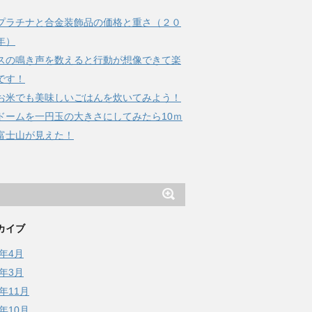
プラチナと合金装飾品の価格と重さ（２０
年）
スの鳴き声を数えると行動が想像できて楽
です！
お米でも美味しいごはんを炊いてみよう！
ドームを一円玉の大きさにしてみたら10ｍ
富士山が見えた！
カイブ
6年4月
6年3月
5年11月
5年10月