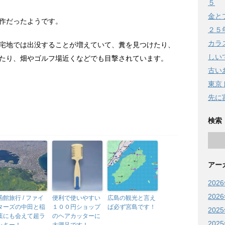
５
金と
作だったようです。
２５
カラ
宅地では出没することが増えていて、糞を見つけたり、
しい
たり、畑やゴルフ場近くなどでも目撃されています。
古い
東京
先に
検索
アー
202
202
函館旅行 / ファイ
便利で使いやすい
広島の観光と言え
ターズの中田と稲
１００円ショップ
ば必ず宮島です！
202
葉にも会えて超ラ
のヘアカッターに
202
ッキー！
大満足です！