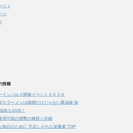
ーリィ
ーツ
フ
の投稿
ーインパルス開催イベント２０２６
ぽろラーメンは味噌だけじゃない醤油味 味
塩味も2026！
使用可能の貨幣の種類と詳細
な毎日のために 不足しがちな栄養素 TOP