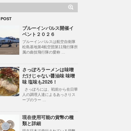
 POST
ブルーインパルス開催イ
ベント２０２６
ブルーインパルスは航空自衛隊
松島基地第4航空団第11飛行隊所
属の曲技飛行隊の愛称 …
さっぽろラーメンは味噌
だけじゃない醤油味 味噌
味 塩味も2026！
さっぽろには、戦前から在日華
人の調理人達によるあっさりス
ープのラー …
現在使用可能の貨幣の種
類と詳細
現在日本で発行されている貨幣