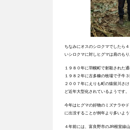
ちなみにオスのシロクマでしたら４
いシロクマに対しヒグマは肩のもり
１９８０年に羽幌町で射殺された通
１９８２年に古多糠の牧場で子牛３
２００７年にえりも町の猿留川さけ
ど近年大型化されているようです。
今年はヒグマの好物のミズナラやド
に出没することが例年より多いよう
４年前には、富良野市のJR根室線