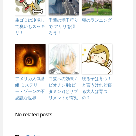
生ゴミは冷凍し
千葉の潮干狩り
朝のランニング
て臭いもスッキ
で アサリを獲
リ！
ろう！
アメリカ人気番
白髪への効果 /
寝る子は育つ！
組 ミステリ
ビオチン剤(ビ
と言うけれど寝
ー・ゾーンの不
タミン7)とサプ
る大人は育つ
思議な世界
リメントが有効
の？
No related posts.