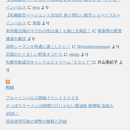
インパルス
に
tera
より
【札幌航空ページェント2018】絶え間ない航空ショーとブルー
インパルス
に
海都
より
本州最北端のマグロの街は遠くも食に大満足！
に
青森県の硬貨
価値を解説
より
花粉シーズンを快適に過ごしたい！
に
Mycustomeressay
より
北国のたくましい野良ネコたち
に
vikalo
より
札幌市創成川キャンドルストリーム “２０１７”
に
片山美紀子
よ
り
RSS
ブルーインパルス開催イベント２０２６
さっぽろラーメンは味噌だけじゃない醤油味 味噌味 塩味も
2026！
現在使用可能の貨幣の種類と詳細