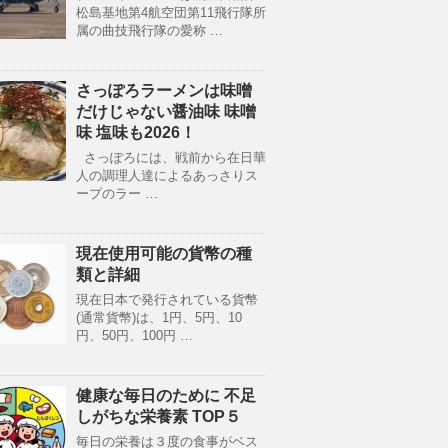
松島基地第4航空団第11飛行隊所
属の曲技飛行隊の愛称 …
さっぽろラーメンは味噌
だけじゃない醤油味 味噌
味 塩味も2026！
さっぽろには、戦前から在日華
人の調理人達によるあっさりス
ープのラー …
現在使用可能の貨幣の種
類と詳細
現在日本で発行されている貨幣
(通常貨幣)は、1円、5円、10
円、50円、100円 …
健康な毎日のために 不足
しがちな栄養素 TOP５
毎日の栄養は３度の食事がベス