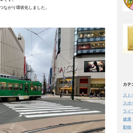
つながり環状化しました。
カテ
スト
スポ
ライ
健康
動物