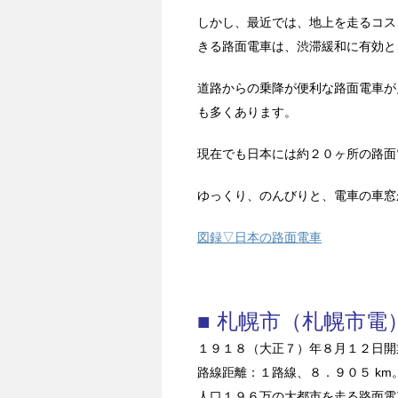
しかし、最近では、地上を走るコス
きる路面電車は、渋滞緩和に有効と
道路からの乗降が便利な路面電車が
も多くあります。
現在でも日本には約２０ヶ所の路面
ゆっくり、のんびりと、電車の車窓
図録▽日本の路面電車
■ 札幌市（札幌市電
１９１８（大正７）年８月１２日開
路線距離：１路線、８．９０５ km
人口１９６万の大都市を走る路面電