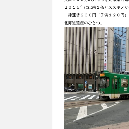
２０１５年には南１条とススキノが
一律運賃２３０円（子供１２０円）
北海道遺産のひとつ。