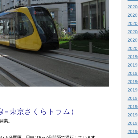
202
202
202
202
202
202
201
201
201
201
201
201
201
線
東京さくらトラム）
＝
201
開業。
201
201
3～5分間隔、日中は6～7分間隔で運行しています。