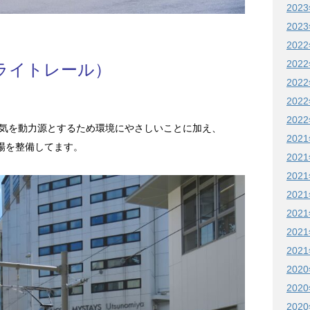
202
202
202
202
宮ライトレール）
202
202
202
気を動力源とするため環境にやさしいことに加え、
202
留場を整備してます。
202
202
202
202
202
202
202
202
202