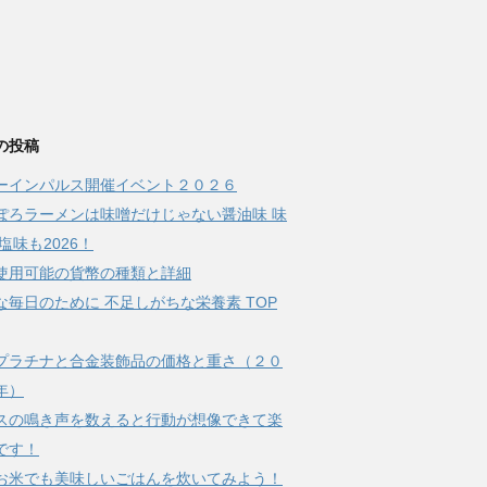
の投稿
ーインパルス開催イベント２０２６
ぽろラーメンは味噌だけじゃない醤油味 味
塩味も2026！
使用可能の貨幣の種類と詳細
な毎日のために 不足しがちな栄養素 TOP
プラチナと合金装飾品の価格と重さ（２０
年）
スの鳴き声を数えると行動が想像できて楽
です！
お米でも美味しいごはんを炊いてみよう！