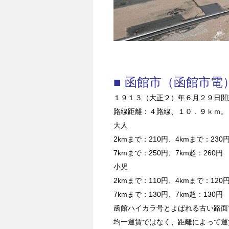
■ 函館市（函館市電
１９１３（大正２）年６月２９日開
路線距離：４路線、１０．９ｋｍ。
大人
2kmまで：210円、4kmまで：230
7kmまで：250円、7km超：260円
小児
2kmまで：110円、4kmまで：120
7kmまで：130円、7km超：130円
函館ハイカラ号とよばれる古い路面
均一運賃ではなく、距離によって運