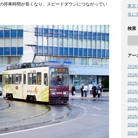
の停車時間が長くなり、スピードダウンにつながってい
東京
先に
検索
アー
202
202
202
202
202
202
202
202
202