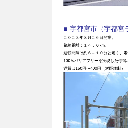
■ 宇都宮市（宇都
２０２３年８月２６日開業。
路線距離：１４．６km。
運転間隔は約６～１０分と短く、電
100％バリアフリーを実現した停
運賃は150円〜400円（対距離制）