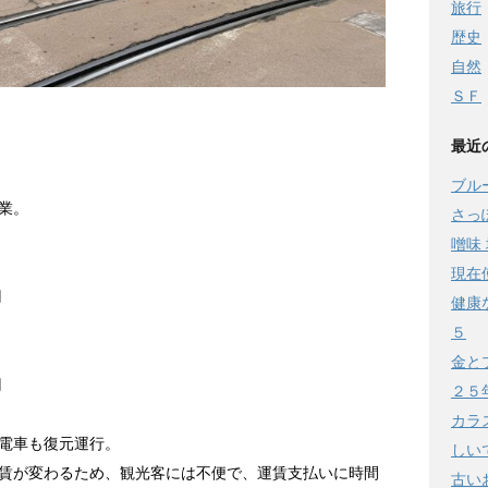
旅行
歴史
自然
ＳＦ
最近
）
ブル
業。
さっ
噌味 
現在
円
健康
５
金と
円
２５
カラ
電車も復元運行。
しい
賃が変わるため、観光客には不便で、運賃支払いに時間
古い