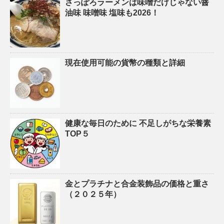
さっぽろラーメンは味噌だけじゃない醤
油味 味噌味 塩味も2026！
現在使用可能の貨幣の種類と詳細
健康な毎日のために 不足しがちな栄養素
TOP５
金とプラチナと合金装飾品の価格と重さ
（２０２５年）