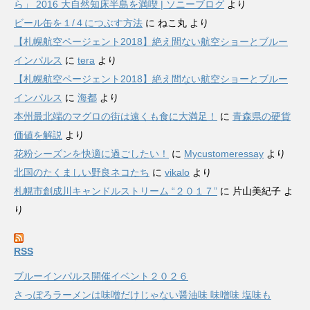
ら」 2016 大自然知床半島を満喫 | ソニーブログ
より
ビール缶を１/４につぶす方法
に
ねこ丸
より
【札幌航空ページェント2018】絶え間ない航空ショーとブルー
インパルス
に
tera
より
【札幌航空ページェント2018】絶え間ない航空ショーとブルー
インパルス
に
海都
より
本州最北端のマグロの街は遠くも食に大満足！
に
青森県の硬貨
価値を解説
より
花粉シーズンを快適に過ごしたい！
に
Mycustomeressay
より
北国のたくましい野良ネコたち
に
vikalo
より
札幌市創成川キャンドルストリーム “２０１７”
に
片山美紀子
よ
り
RSS
ブルーインパルス開催イベント２０２６
さっぽろラーメンは味噌だけじゃない醤油味 味噌味 塩味も