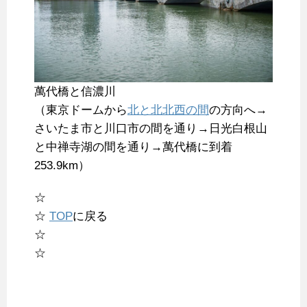
萬代橋と信濃川
（東京ドームから
北と北北西の間
の方向へ→
さいたま市と川口市の間を通り→日光白根山
と中禅寺湖の間を通り→萬代橋に到着
253.9km）
☆
☆
TOP
に戻る
☆
☆