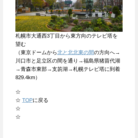
札幌市大通西3丁目から東方向のテレビ塔を
望む
（東京ドームから
北と北北東の間
の方向へ→
川口市と足立区の間を通り→福島県猪苗代湖
→青森市東部→支笏湖→札幌テレビ塔に到着
829.4km）
☆
☆
TOP
に戻る
☆
☆