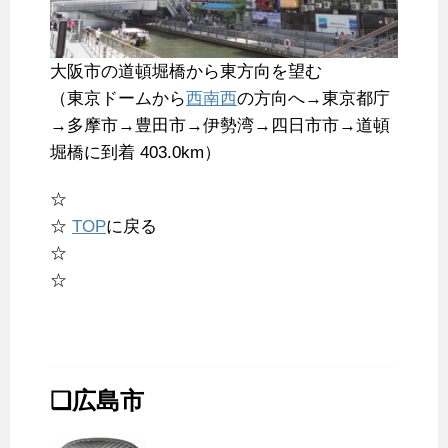
大阪市の道頓堀橋から東方向を望む
（東京ドームから
西南西
の方向へ→東京都庁
→多摩市→豊田市→伊勢湾→四日市市→道頓
堀橋に到着 403.0km）
☆
☆
TOP
に戻る
☆
☆
❑広島市