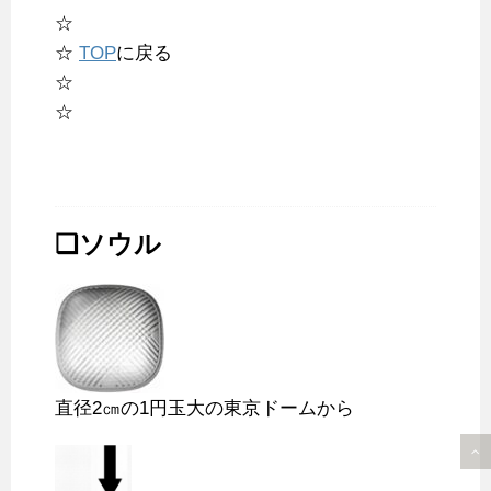
☆
☆
TOP
に戻る
☆
☆
❑ソウル
直径2㎝の1円玉大の東京ドームから