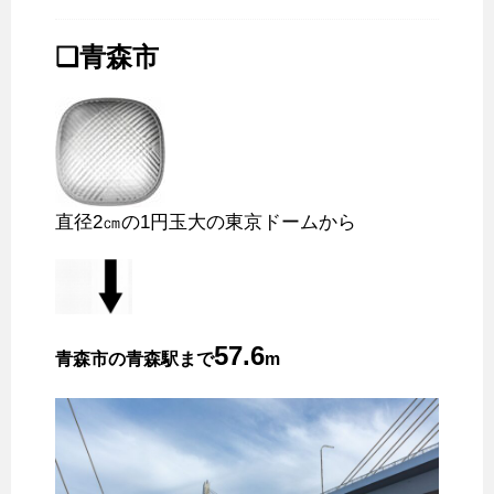
❑青森市
直径2㎝の1円玉大の東京ドームから
57.6
青森市の青森駅まで
m