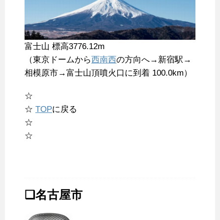
富士山 標高3776.12m
（東京ドームから
西南西
の方向へ→新宿駅→
相模原市→富士山頂噴火口に到着 100.0km）
☆
☆
TOP
に戻る
☆
☆
❑名古屋市