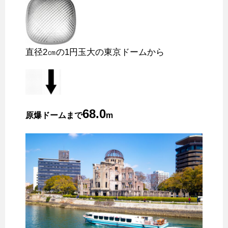
直径2㎝の1円玉大の東京ドームから
68.0
原爆ドームまで
m