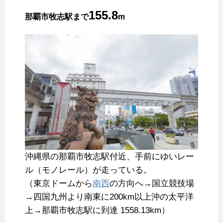
155.8
那覇市牧志駅まで
m
沖縄県の那覇市牧志駅付近、手前にゆいレー
ル（モノレール）が走っている。
（東京ドームから
南西
の方向へ→国立競技場
→四国九州より南東に200km以上沖の太平洋
上→那覇市牧志駅に到達 1558.13km）