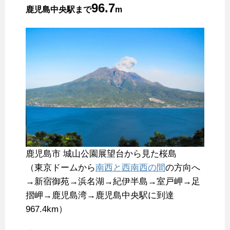
96.7
鹿児島中央駅まで
m
鹿児島市 城山公園展望台から見た桜島
（東京ドームから
南西と西南西の間
の方向へ
→新宿御苑→浜名湖→紀伊半島→室戸岬→足
摺岬→鹿児島湾→鹿児島中央駅に到達
967.4km）