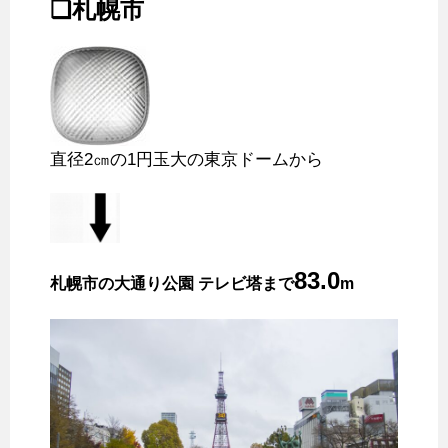
❑札幌市
直径2㎝の1円玉大の東京ドームから
83.0
札幌市の大通り公園 テレビ塔まで
m