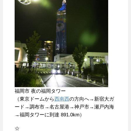
福岡市 夜の福岡タワー
（東京ドームから
西南西
の方向へ→新宿大ガ
ード→調布市→名古屋港→神戸市→瀬戸内海
→福岡タワーに到達 891.0km）
☆