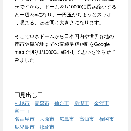
㎝ですから、ドームを1/10000に長さ縮小する
と一辺2㎝になり、一円玉がちょうどスッポ
リ収まる、ほぼ同じ大きさになります。
そこで東京ドームから日本国内や世界各地の
都市や観光地までの直線最短距離をGoogle
mapで測り1/10000に縮小して思いを巡らせて
みました。
❐見出し❐
札幌市
青森市
仙台市
新潟市
金沢市
富士山
名古屋市
大阪市
広島市
高知市
福岡市
鹿児島市
那覇市