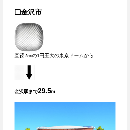
❑金沢市
直径2㎝の1円玉大の東京ドームから
29.5
金沢駅まで
m