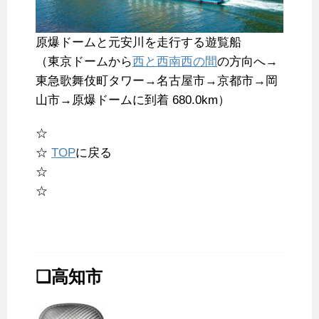
原爆ドームと元安川を走行する遊覧船
（東京ドームから
西と西南西の間
の方向へ→
東急歌舞伎町タワー→名古屋市→京都市→岡
山市→原爆ドームに到着 680.0km）
☆
☆
TOP
に戻る
☆
☆
❑高知市