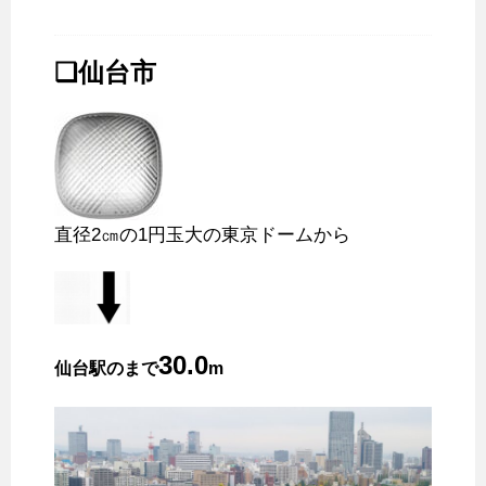
❑仙台市
直径2㎝の1円玉大の東京ドームから
30.0
仙台駅のまで
m