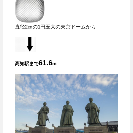
直径2㎝の1円玉大の東京ドームから
61.6
高知駅まで
m