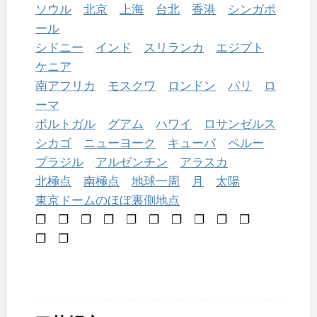
ソウル
北京
上海
台北
香港
シンガポ
ール
シドニー
インド
スリランカ
エジプト
ケニア
南アフリカ
モスクワ
ロンドン
パリ
ロ
ーマ
ポルトガル
グアム
ハワイ
ロサンゼルス
シカゴ
ニューヨーク
キューバ
ペルー
ブラジル
アルゼンチン
アラスカ
北極点
南極点
地球一周
月
太陽
東京ドームのほぼ裏側地点
❐ ❐ ❐ ❐ ❐ ❐ ❐ ❐ ❐ ❐
❐ ❐