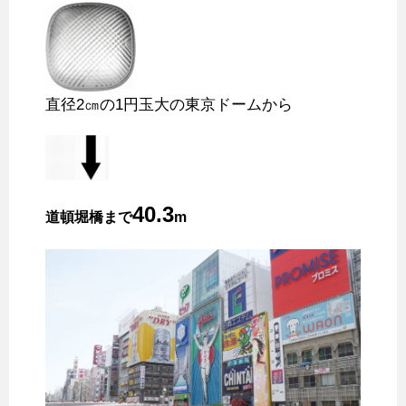
直径2㎝の1円玉大の東京ドームから
40.3
道頓堀橋まで
m