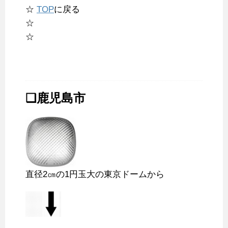
☆
TOP
に戻る
☆
☆
❑鹿児島市
直径2㎝の1円玉大の東京ドームから