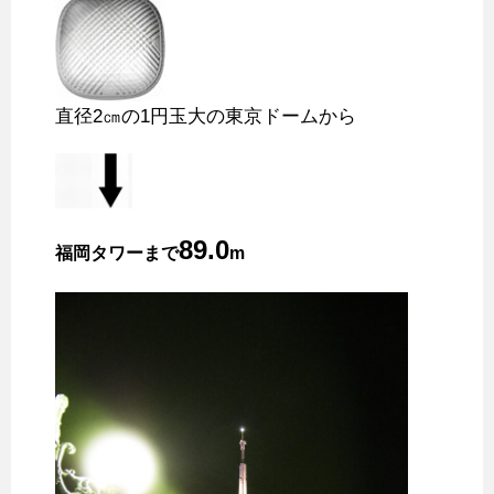
直径2㎝の1円玉大の東京ドームから
89.0
福岡タワーまで
m