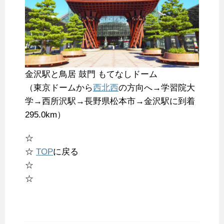
金沢駅と鳥居 鼓門 もてなしドーム
（東京ドームから
西北西
の方向へ→学習院大
学→西所沢駅→長野県松本市→金沢駅に到着
295.0km）
☆
☆
TOP
に戻る
☆
☆