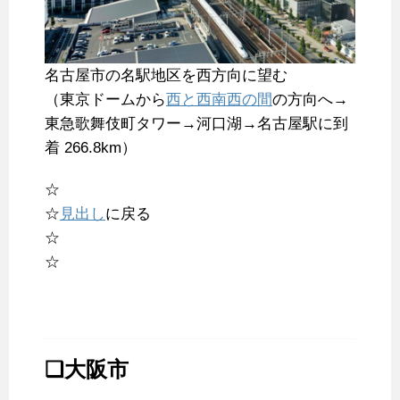
名古屋市の名駅地区を西方向に望む
（東京ドームから
西と西南西の間
の方向へ→
東急歌舞伎町タワー→河口湖→名古屋駅に到
着 266.8km）
☆
☆
見出し
に戻る
☆
☆
❑大阪市