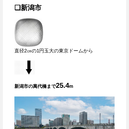
❑新潟市
直径2㎝の1円玉大の東京ドームから
25.4
新潟市の萬代橋まで
m