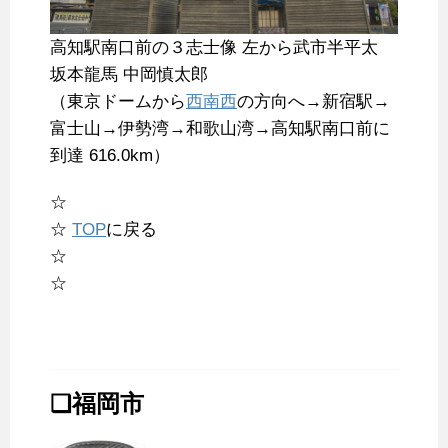
高知駅南口前の３志士像 左から武市半平太
坂本龍馬 中岡慎太郎
（東京ドームから
西南西
の方向へ→新宿駅→
富士山→伊勢湾→和歌山湾→高知駅南口前に
到達 616.0km）
☆
☆
TOP
に戻る
☆
☆
❑福岡市