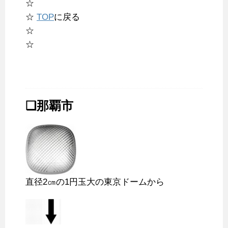
☆
☆
TOP
に戻る
☆
☆
❑那覇市
直径2㎝の1円玉大の東京ドームから