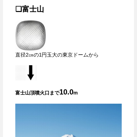
❑富士山
直径2㎝の1円玉大の東京ドームから
10.0
富士山頂噴火口まで
m