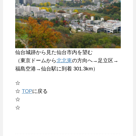
仙台城跡から見た仙台市内を望む
（東京ドームから
北北東
の方向へ→足立区→
福島空港→仙台駅に到着 301.3km）
☆
☆
TOP
に戻る
☆
☆