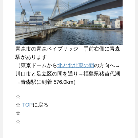
青森市の青森ベイブリッジ 手前右側に青森
駅があります
（東京ドームから
北と北北東の間
の方向へ→
川口市と足立区の間を通り→福島県猪苗代湖
→青森駅に到着 576.0km）
☆
☆
TOP
に戻る
☆
☆